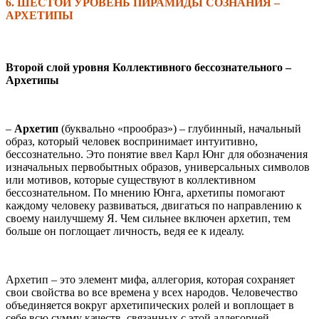
6. ШЕСТОЙ УРОВЕНЬ ПИРАМИДЫ СОЗНАНИЯ
–
АРХЕТИПЫ
Второй слой уровня Коллективного бессознательного –
Архетипы
–
Архетип
(буквально «прообраз») – глубинный, начальный
образ, который человек воспринимает интуитивно,
бессознательно. Это понятие ввел Карл Юнг для обозначения
изначальных первобытных образов, универсальных символов
или мотивов, которые существуют в коллективном
бессознательном. По мнению Юнга, архетипы помогают
каждому человеку развиваться, двигаться по направлению к
своему наилучшему Я. Чем сильнее включен архетип, тем
больше он поглощает личность, ведя ее к идеалу.
Архетип – это элемент мифа, аллегория, которая сохраняет
свои свойства во все времена у всех народов. Человечество
объединяется вокруг архетипических ролей и воплощает в
себе всю сумму качеств, связанных с этой аллегорией.